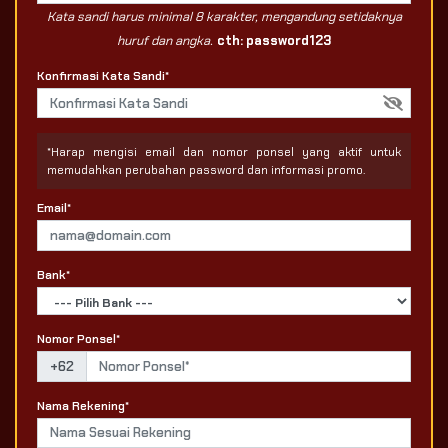
Kata sandi harus minimal 8 karakter, mengandung setidaknya
huruf dan angka.
cth: password123
Konfirmasi Kata Sandi*
*Harap mengisi email dan nomor ponsel yang aktif untuk
memudahkan perubahan password dan informasi promo.
Email*
Bank*
Nomor Ponsel*
+62
Nama Rekening*