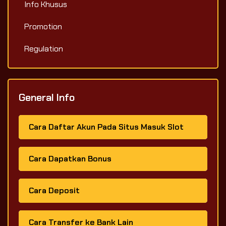
Info Khusus
Promotion
Regulation
General Info
Cara Daftar Akun Pada Situs Masuk Slot
Cara Dapatkan Bonus
Cara Deposit
Cara Transfer ke Bank Lain