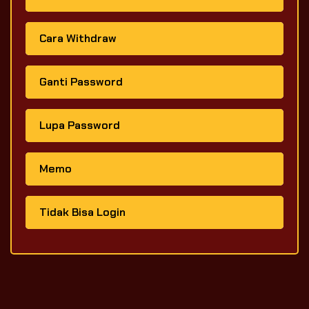
Cara Withdraw
Ganti Password
Lupa Password
Memo
Tidak Bisa Login