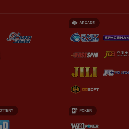
ARCADE
OTTERY
POKER