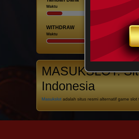
Waktu
WITHDRAW
Waktu
MASUKSLOT: Situs
Indonesia
Masukslot
adalah situs resmi alternatif game slo