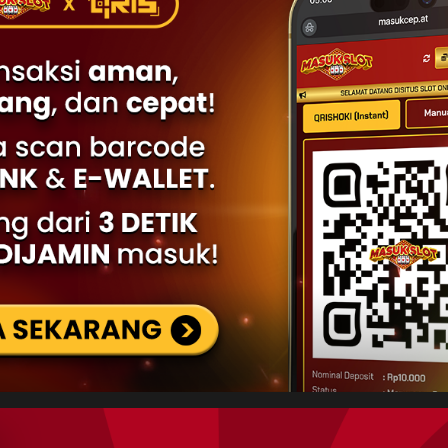
DR
50,354,587,13
PORTSBOOK
SLOT
Layanan Customer
Layanan Product
Game Favorit