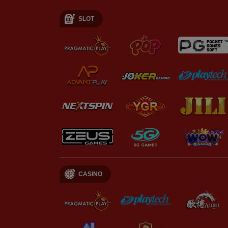
SLOT
CASINO