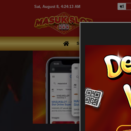
Sat, August 8, 4:24:14 AM
Slot
Live Game