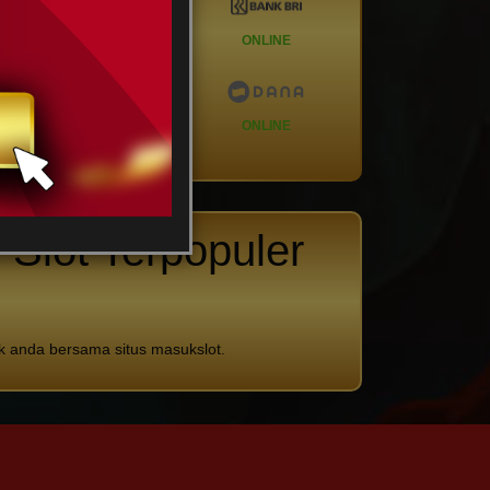
LINE
ONLINE
ONLINE
ONLINE
LINE
ONLINE
ONLINE
ONLINE
Slot Terpopuler
ik anda bersama situs masukslot.